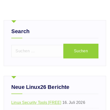
Search
S
u
c
h
e
n
n
Neue Linux26 Berichte
a
c
Linux Security Tools [FREE]
16. Juli 2026
h
: