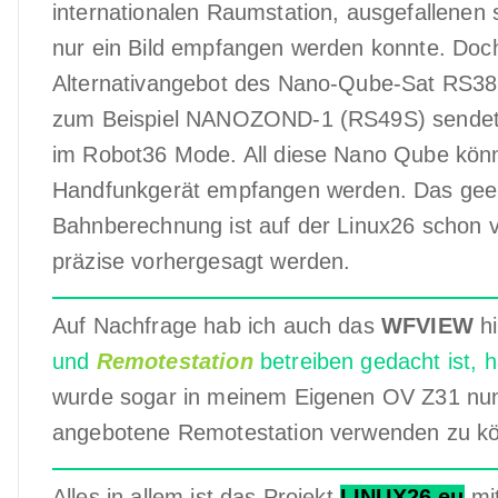
internationalen Raumstation, ausgefallenen
nur ein Bild empfangen werden konnte. Doch 
Alternativangebot des Nano-Qube-Sat RS38S
zum Beispiel NANOZOND-1 (RS49S) sendet
im Robot36 Mode. All diese Nano Qube könn
Handfunkgerät empfangen werden. Das ge
Bahnberechnung ist auf der Linux26 schon 
präzise vorhergesagt werden.
Auf Nachfrage hab ich auch das
WFVIEW
hi
und
Remotestation
betreiben gedacht ist, h
wurde sogar in meinem Eigenen OV Z31 nu
angebotene Remotestation verwenden zu k
Alles in allem ist das Projekt
LINUX26.eu
mit