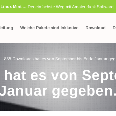
: Linux Mint :::
Der einfachste Weg mit Amateurfunk Software
leitung
Welche Pakete sind Inklusive
Download
D
835 Downloads hat es von September bis Ende Januar geg
hat es von Sep
Januar gegeben