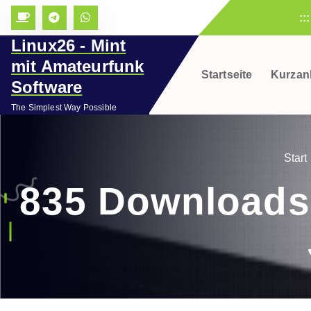
Z
::
u
Linux26 - Mint
m
I
mit Amateurfunk
Startseite
Kurzan
n
Software
h
The Simplest Way Possible
a
l
t
Start
s
p
835 Downloads 
r
i
n
g
e
n