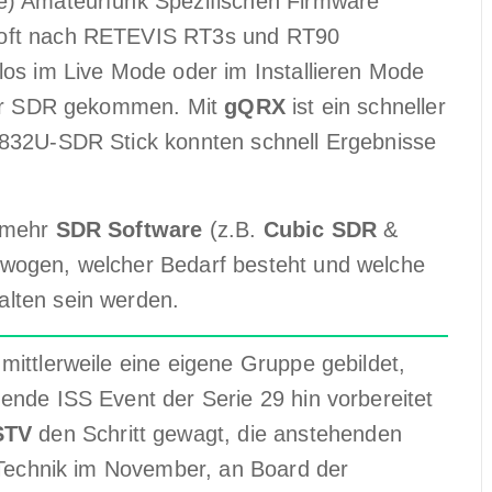
e) Amateurfunk Spezifischen Firmware
 oft nach RETEVIS RT3s und RT90
los im Live Mode oder im Installieren Mode
 für SDR gekommen. Mit
gQRX
ist ein schneller
2832U-SDR Stick konnten schnell Ergebnisse
h mehr
SDR Software
(z.B.
Cubic SDR
&
ewogen, welcher Bedarf besteht und welche
lten sein werden.
mittlerweile eine eigene Gruppe gebildet,
ende ISS Event der Serie 29 hin vorbereitet
STV
den Schritt gewagt, die anstehenden
e Technik im November, an Board der