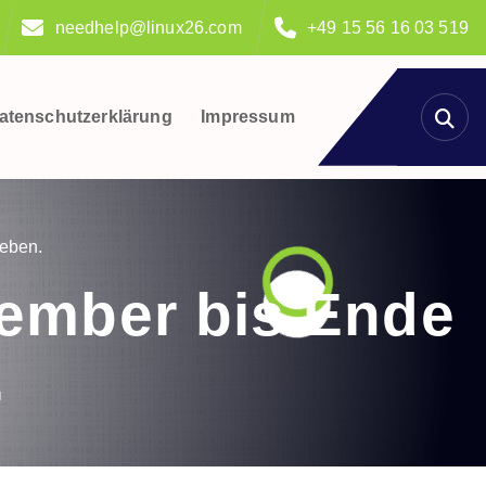
needhelp@linux26.com
+49 15 56 16 03 519
atenschutzerklärung
Impressum
eben.
tember bis Ende
.