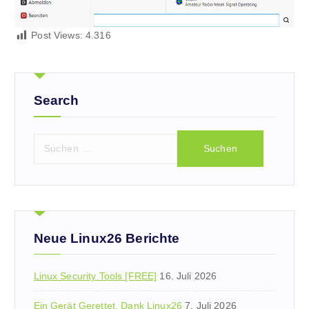
Post Views:
4.316
Search
S
u
c
h
e
n
n
Neue Linux26 Berichte
a
c
Linux Security Tools [FREE]
16. Juli 2026
h
:
Ein Gerät Gerettet, Dank Linux26
7. Juli 2026