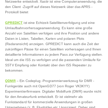
Netzwerke entwickelt. Xastir ist eine Computeranwendung, die
den Client -Zugriff auf dieses Netzwerk über das APRS -
Protokoll bietet
GPREDICT
ist eine Echtzeit-Satellitenverfolgung und eine
Umlaufbahnvorhersageanwendung. Es kann eine große
Anzahl von Satelliten verfolgen und ihre Position und andere
Daten in Listen, Tabellen, Karten und polaren Plots
(Radaransicht) anzeigen. GPREDICT kann auch die Zeit der
zukünftigen Pässe für einen Satelliten vorhersagen und Ihnen
detaillierte Informationen zu jedem Pass zur Verfügung stellen.
Ideal um die ISS zu verfolgen und die passenden Umläufe für
SSTV Empfang oder Kontakt über den ISS Repeater zu
bekommen.
QDMR
– Ein Codeplug -Programmierwerkzeug für DMR -
Funkgeräte auch mit OpenGD77 (von Roger VK3KYY)
Experimentierfirmware. Digitaler Mobilfunk (DMR) wurde nicht
für den Amateurfunk entwickelt. Er ist vielmehr als
Funkstandard für kommerzielle Anwendungen in großen
Unternehmen (z. B. Flughäfen etc.) konzipiert. Daher sind