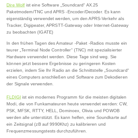
Dire Wolf
ist eine Software „Soundcard“ AX.25
Paketmodem/TNC und APRS -Encoder/Decoder. Es kann
eigenständig verwendet werden, um den APRS-Verkehr als
Tracker, Digipeater, APRSTT-Gateway oder Internet-Gateway
zu beobachten (IGATE)
In den frühen Tagen des Amateur -Paket -Radios musste ein
teurer „Terminal Node Controller“ (TNC) mit spezialisierter
Hardware verwendet werden. Diese Tage sind weg. Sie
können jetzt bessere Ergebnisse zu geringeren Kosten
erzielen, indem Sie Ihr Radio an die Schnittstelle „Soundcard“
eines Computers anschließen und Software zum Dekodieren
der Signale verwenden.
FLDIGI
ist ein modernes Programm für die meisten digitalen
Modi, die von Funkamateuren heute verwendet werden: CW,
PSK, MFSK, RTTY, HELL, Dominoex, Olivia und POWOB
werden alle unterstützt. Es kann helfen, eine Soundkarte auf
ein Zeitsignal (zB auf 9990Khz) zu kalibrieren und
Frequenzmessungstests durchzuführen.