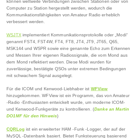
können weltweite Verbindungen zwischen Stationen oder von
Computer zu Station hergestellt werden, wodurch die
Kommunikationsfähigkeiten von Amateur Radio erheblich
verbessert werden.
WSJTX
implementiert Kommunikationsprotokolle oder „Modi“
genannt FST4, FST4W, FT4, FT8, JT4, JT9, JT65, Q65,
MSK144 und WSPR sowie eine genannte Echo zum Erkennen
und Messen Ihrer eigenen Radiossignale, die vom Mond aus
dem Mond reflektiert werden. Diese Modi wurden für
zuverlässige, bestätigte QSOs unter extremen Bedingungen
mit schwachem Signal ausgelegt.
Für die ICOM und Kenwood-Liebhaber ist
WFView
hinzugekommen. WFView ist ein Programm, das von Amateur
-Radio -Enthusiasten entwickelt wurde, um moderne ICOM-
und Kenwood-Funkgeräte zu kontrollieren. (
Danke an Martin
DO1MF für den Hinweis
)
CQRLog
ist ein erweiterter HAM -Funk -Logger, der auf der
MySQL -Datenbank basiert. Bietet Funksteuerung basierend