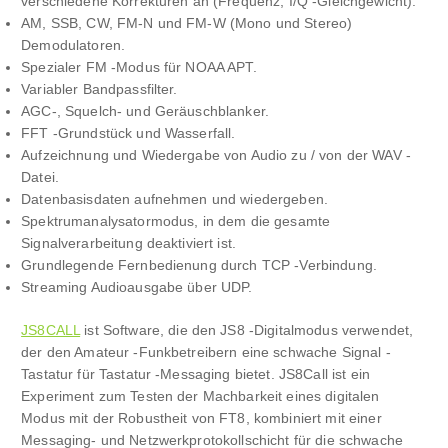
verschiedene Korrekturen an (Frequenz, I/Q -Gleichgewicht).
AM, SSB, CW, FM-N und FM-W (Mono und Stereo)
Demodulatoren.
Spezialer FM -Modus für NOAA APT.
Variabler Bandpassfilter.
AGC-, Squelch- und Geräuschblanker.
FFT -Grundstück und Wasserfall.
Aufzeichnung und Wiedergabe von Audio zu / von der WAV -
Datei.
Datenbasisdaten aufnehmen und wiedergeben.
Spektrumanalysatormodus, in dem die gesamte
Signalverarbeitung deaktiviert ist.
Grundlegende Fernbedienung durch TCP -Verbindung.
Streaming Audioausgabe über UDP.
JS8CALL
ist Software, die den JS8 -Digitalmodus verwendet,
der den Amateur -Funkbetreibern eine schwache Signal -
Tastatur für Tastatur -Messaging bietet. JS8Call ist ein
Experiment zum Testen der Machbarkeit eines digitalen
Modus mit der Robustheit von FT8, kombiniert mit einer
Messaging- und Netzwerkprotokollschicht für die schwache