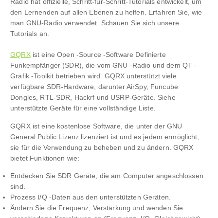
Radio hat offizielle, Schritt-für-Schritt-Tutorials entwickelt, um
den Lernenden auf allen Ebenen zu helfen. Erfahren Sie, wie
man GNU-Radio verwendet. Schauen Sie sich unsere
Tutorials an.
GQRX
ist eine Open -Source -Software Definierte
Funkempfänger (SDR), die vom GNU -Radio und dem QT -
Grafik -Toolkit betrieben wird. GQRX unterstützt viele
verfügbare SDR-Hardware, darunter AirSpy, Funcube
Dongles, RTL-SDR, Hackrf und USRP-Geräte. Siehe
unterstützte Geräte für eine vollständige Liste.
GQRX ist eine kostenlose Software, die unter der GNU
General Public Lizenz lizenziert ist und es jedem ermöglicht,
sie für die Verwendung zu beheben und zu ändern. GQRX
bietet Funktionen wie:
Entdecken Sie SDR Geräte, die am Computer angeschlossen
sind.
Prozess I/Q -Daten aus den unterstützten Geräten.
Ändern Sie die Frequenz, Verstärkung und wenden Sie