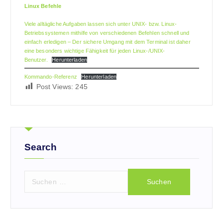
Linux Befehle
Viele alltägliche Aufgaben lassen sich unter UNIX- bzw. Linux-
Betriebssystemen mithilfe von verschiedenen Befehlen schnell und
einfach erledigen – Der sichere Umgang mit dem Terminal ist daher
eine besonders wichtige Fähigkeit für jeden Linux-/UNIX-
Benutzer.
Herunterladen
Kommando-Referenz
Herunterladen
Post Views:
245
Search
S
u
c
h
e