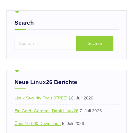
Search
S
u
c
h
e
n
n
Neue Linux26 Berichte
a
c
Linux Security Tools [FREE]
16. Juli 2026
h
:
Ein Gerät Gerettet, Dank Linux26
7. Juli 2026
Über 10.000 Downloads
5. Juli 2026